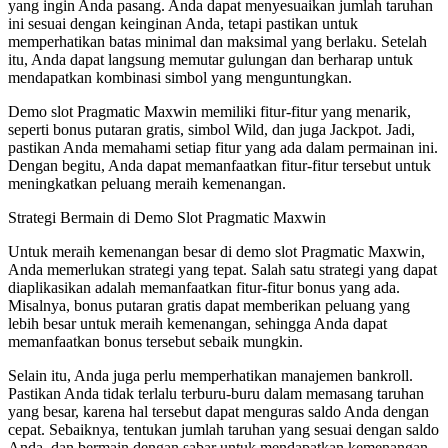
yang ingin Anda pasang. Anda dapat menyesuaikan jumlah taruhan
ini sesuai dengan keinginan Anda, tetapi pastikan untuk
memperhatikan batas minimal dan maksimal yang berlaku. Setelah
itu, Anda dapat langsung memutar gulungan dan berharap untuk
mendapatkan kombinasi simbol yang menguntungkan.
Demo slot Pragmatic Maxwin memiliki fitur-fitur yang menarik,
seperti bonus putaran gratis, simbol Wild, dan juga Jackpot. Jadi,
pastikan Anda memahami setiap fitur yang ada dalam permainan ini.
Dengan begitu, Anda dapat memanfaatkan fitur-fitur tersebut untuk
meningkatkan peluang meraih kemenangan.
Strategi Bermain di Demo Slot Pragmatic Maxwin
Untuk meraih kemenangan besar di demo slot Pragmatic Maxwin,
Anda memerlukan strategi yang tepat. Salah satu strategi yang dapat
diaplikasikan adalah memanfaatkan fitur-fitur bonus yang ada.
Misalnya, bonus putaran gratis dapat memberikan peluang yang
lebih besar untuk meraih kemenangan, sehingga Anda dapat
memanfaatkan bonus tersebut sebaik mungkin.
Selain itu, Anda juga perlu memperhatikan manajemen bankroll.
Pastikan Anda tidak terlalu terburu-buru dalam memasang taruhan
yang besar, karena hal tersebut dapat menguras saldo Anda dengan
cepat. Sebaiknya, tentukan jumlah taruhan yang sesuai dengan saldo
Anda, dan bermain dengan sabar untuk mendapatkan kemenangan